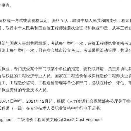
作事宜。
资格
统一考试或者资格认定、资格互认，取得中华人民共和国造价工程师
册，取得
中华人民共和国
造价工程师注册执业证书和
执业印章
，从事
工程
设部
与
国家人事部
共同组织，考试每年举行一次，造价工程师执业资格考
原则上每年举行一次，只在
省会
城市设立考点。考试采用
滚动管理
，共设
后执业，专门接受某个部门或某个单位的指定、委托或聘请，负责并协助
合法权益
的工程
经济专业人员
。国家在工程造价领域实施
造价工程师执业
施工、
工程造价咨询
、
工程造价管理
等单位和部门，必须在计价、评估、
师执业资格的专业技术人员。
30-31日举行。2021年12月起，根据《
人力资源社会保障部办公厅关于推
工程师（一级）在专业技术人员
职业资格
中推行
电子证书
。
ngineer，
二级造价工程师
英文译为Class2 Cost Engineer