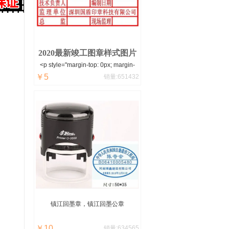
便，怎么清洗呢？用牙刷和清水慢慢
刷下就可以了。
2020最新竣工图章样式图片
<p style="margin-top: 0px; margin-
￥5
bottom: 0px; padding: 0px; word-
销量:651432
spacing: -1.5px; font-size: 14px;
white-space: normal; color: rgb(102,
102, 102); font-family: "microsoft
yahei
镇江
回墨章，
镇江
回墨公章
￥10
销量:634565