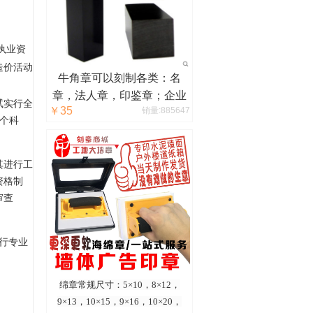
执业资
造价
活动
牛角章可以刻制各类：名
章，法人章，印鉴章；企业
试实行全
￥35
销量:885647
logo，图腾，其他设计等。
4个科
其进行工
资格制
审查
行专业
绵章常规尺寸：5×10，8×12，
9×13，10×15，9×16，10×20，