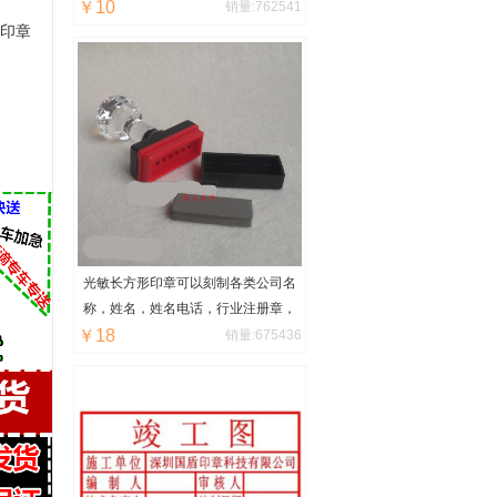
￥10
销量:762541
15×20，15×25，20×30，30×40厘
印章
米至60*40厘米均可定制任意大
小！
光敏长方形印章可以刻制各类公司名
称，姓名，姓名电话，行业注册章，
￥18
出图章章，转账付讫章，复印无效
销量:675436
章，设计出图章，图纸报审章，企业
logo章，图腾章，竣工图章，其他设
计等，橡皮章在市面上最常见的印
章，使用范围也是非常之广的，制作
出来字迹清晰，不会变型，可以使用
上十年，也可以买个印章盒，携带方