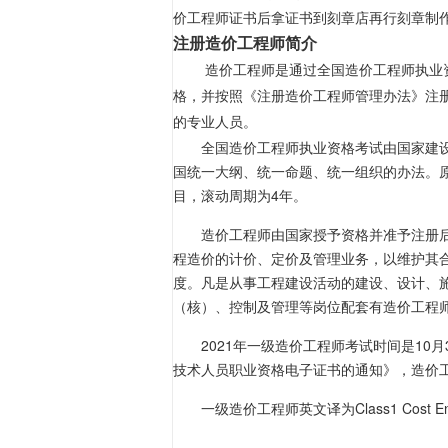
价工程师
证书后拿证书到刻章店再行刻章制
注册造价工程师简介
造价工程师
是通过全国造价工程师
执业
格，并按照《
注册造价工程师管理办法
》注
的专业人员。
全国
造价工程师执业资格考试
由
国家建
国统一大纲、统一命题、统一组织的办法。
目，滚动周期为4年。
造价工程师由国家授予资格并准予注册
程造价的计价、定价及管理业务，以维护其
度
。凡是从事
工程建设
活动的建设、设计、
（核）、控制及管理等岗位配套有造价工程
2021年一级
造价工程师考试
时间是10月
技术人员职业资格电子证书的通知
》，造价
一级造价工程师
英文译为Class1 Cost E