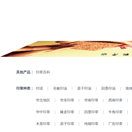
其他产品：
印章百科
印章种类：
印泥
|
光敏印油
|
原子印油
|
回墨印油
|
墙
华北地区
|
华东印章
|
华南印章
|
西南印章
|
华中印章
|
橡皮印章
|
回墨印章
|
牛角印章
|
木质印章
|
原子印章
|
纯铜印章
|
广告印章
|