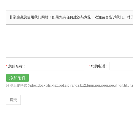
非常感谢您使用我们网站！如果您有任何建议与意见，欢迎留言告诉我们。对
*
您的名称
：
*
您的电话
：
添加附件
只能上传格式为doc,docx,xls,xlsx,ppt,zip,rar,gz,bz2,bmp,jpg,jpeg,jpe,jfif,g