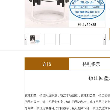
详情
特别提示
回墨
镇江
镇江
刻章
，
镇江
附近刻章
，
镇江
本地刻章
，
镇江
刻公章
，
镇江
回
回墨合同章
，
镇江
回墨业务章
，
镇江
回墨内部章
，
镇江
回墨日期
专用章
，
镇江
定制各种尺寸回墨章
，
镇江
刻章闪送
，
镇江
加急刻