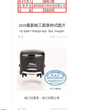
便，怎么清洗呢？用牙刷和清水慢慢
刷下就可以了。
2020最新竣工图章样式图片
<p style="margin-top: 0px; margin-
￥5
bottom: 0px; padding: 0px; word-
销量:651432
spacing: -1.5px; font-size: 14px;
white-space: normal; color: rgb(102,
102, 102); font-family: "microsoft
yahei
镇江
回墨章，
镇江
回墨公章
￥10
销量:634565