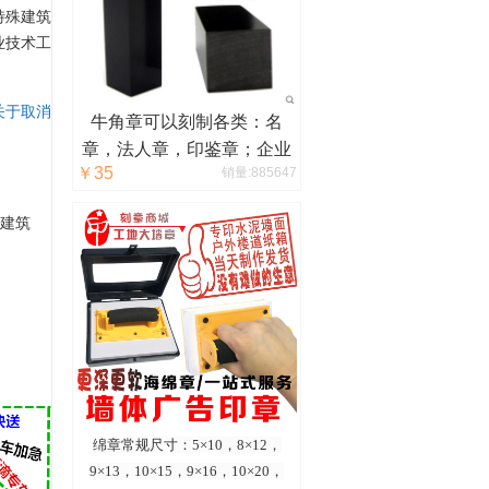
特殊建筑
业技术工
关于取消
牛角章可以刻制各类：名
章，法人章，印鉴章；企业
￥35
销量:885647
logo，图腾，其他设计等。
建筑
绵章常规尺寸：5×10，8×12，
9×13，10×15，9×16，10×20，