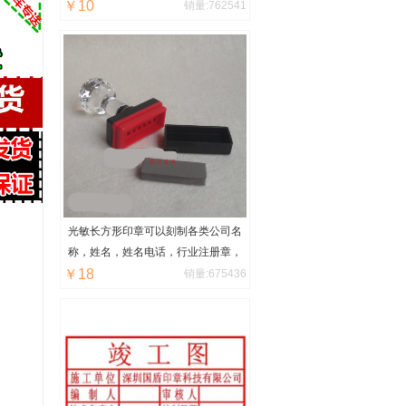
￥10
销量:762541
15×20，15×25，20×30，30×40厘
米至60*40厘米均可定制任意大
小！
光敏长方形印章可以刻制各类公司名
称，姓名，姓名电话，行业注册章，
￥18
出图章章，转账付讫章，复印无效
销量:675436
章，设计出图章，图纸报审章，企业
logo章，图腾章，竣工图章，其他设
计等，橡皮章在市面上最常见的印
章，使用范围也是非常之广的，制作
出来字迹清晰，不会变型，可以使用
上十年，也可以买个印章盒，携带方