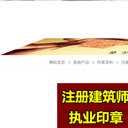
网站首页
>
其他产品
>
印章百科
>
注