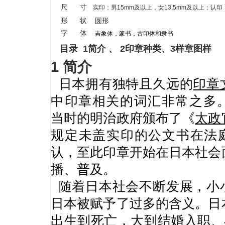
尺 寸
实印：
男15mm及以上，女13.5mm及以上；
认印
形 状 圆形
字 体
吉象体，篆书，古印体和隶书
目录 1简介 、 2印章种类、3样章图样
1 简介
日本拥有独特且久远的
印章
中印章相关的词汇非常之多。1
当时的明治政府颁布了《
太政
规定未盖实印的公文书在法
认，至此印章开始在日本社会
播、普及。
随着日本社会不断发展，小
日本被赋予了过多的含义。日
出生到死亡，大到结婚入职、