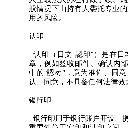
般情况下由持有人委托专业的
用的风险。
认印
认印（日文“
認印
”）是在
章，例如签收邮件、确认内部
中的“認め”，意为准许、同
认、同意，不具备任何法律效
银行印
银行印用于银行账户开设、提
重要性位于实印和认印之间。