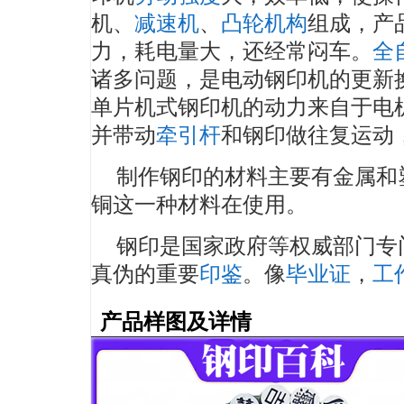
机、
减速机
、
凸轮机构
组成，产
力，耗电量大，还经常闷车。
全
诸多问题，是电动钢印机的更新
单片机式钢印机的动力来自于电
并带动
牵引杆
和钢印做往复运动
制作钢印的材料主要有金属和
铜这一种材料在使用。
钢印是国家政府等权威部门专
真伪的重要
印鉴
。像
毕业证
，
工
产品样图及详情