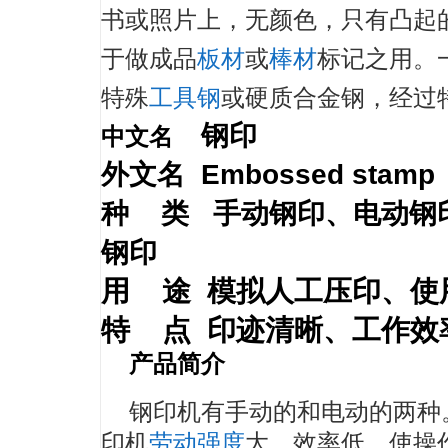
书或照片上，无颜色，只有凸起
于做成品
板材
或
棒材
标记之用。一
特殊
工具钢
或硬质合金钢，经过
中文名
钢印
外文名 Embossed stamp
种 类 手动钢印、电动钢
钢印
用 途
模拟人工压印、使
特 点
印迹清晰、工作效
产品简介
钢印机
有手动的和电动的两种
印机
劳动强度
大，效率低，使操