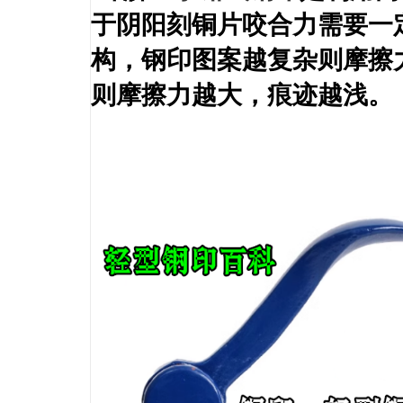
于阴阳刻铜片咬合力需要一
构，钢印图案越复杂则摩擦
则摩擦力越大，痕迹越浅。