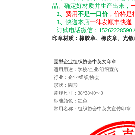
品、确定好材质并生产出来，
2、
费用
不是一口价
，价格是
3、
快递本店
一律发顺丰快递
订购电话微信：15262228590
印章材质
：
橡胶章
、
橡皮章
、
光敏
圆型企业组织协会中英文印章
适用用途：学校/企业/组织宣传
行业：企业/组织/协会
形状：圆形
常规尺寸：38*38/40*40
标准颜色：红色
常用名称：
组织协会中英文宣传印章