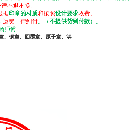
一律不退不换。
根据
印章的材质
和按照
设计要求
收费。
，
运费一律到付
。（
不提供货到付款
）。
 杨师傅
章
、
铜章
、
回墨章
、
原子章
、等