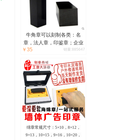
牛角章可以刻制各类：名
章，法人章，印鉴章；企业
￥35
销量:885647
logo，图腾，其他设计等。
绵章常规尺寸：5×10，8×12，
9×13，10×15，9×16，10×20，