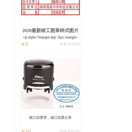
便，怎么清洗呢？用牙刷和清水慢慢
刷下就可以了。
2020最新竣工图章样式图片
<p style="margin-top: 0px; margin-
￥5
bottom: 0px; padding: 0px; word-
销量:651432
spacing: -1.5px; font-size: 14px;
white-space: normal; color: rgb(102,
102, 102); font-family: "microsoft
yahei
镇江
回墨章，
镇江
回墨公章
￥10
销量:634565