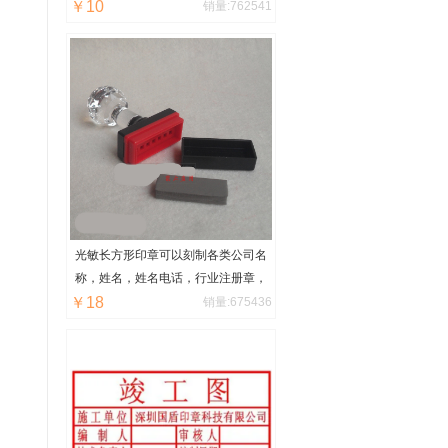
￥10
销量:762541
15×20，15×25，20×30，30×40厘
米至60*40厘米均可定制任意大
小！
光敏长方形印章可以刻制各类公司名
称，姓名，姓名电话，行业注册章，
￥18
出图章章，转账付讫章，复印无效
销量:675436
章，设计出图章，图纸报审章，企业
logo章，图腾章，竣工图章，其他设
计等，橡皮章在市面上最常见的印
章，使用范围也是非常之广的，制作
出来字迹清晰，不会变型，可以使用
上十年，也可以买个印章盒，携带方