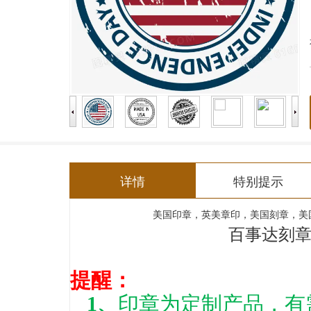
详情
特别提示
美国印章
，
英美章印
，
美国刻章
，
美
百事达刻
提醒：
1、
印章为定制产品，有