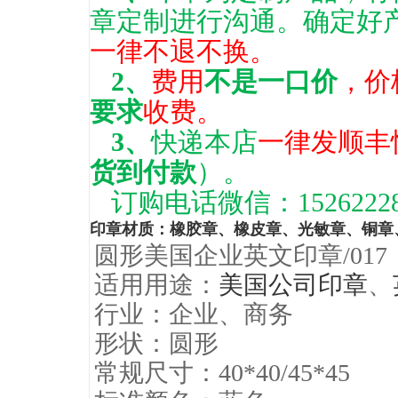
章定制进行沟通。确定好
一律不退不换。
2、
费用
不是一口价
，价
要求
收费。
3、
快递本店
一律发顺丰
货到付款
）。
订购电话微信：15262228
印章材质
：
橡胶章
、
橡皮章
、
光敏章
、
铜章
圆形美国企业英文印章/017
适用用途：
美国公司印章
、
行业：企业、商务
形状：圆形
常规尺寸：40*40/45*45