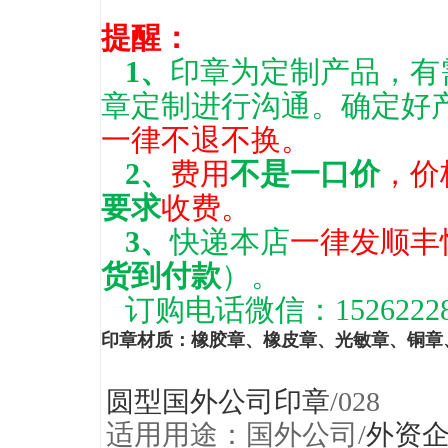
提醒：
1、
印章为定制产品，有
章定制进行沟通。确定好
一律不退不换。
2、
费用
不是一口价
，价
要求
收费。
3、
快递本店
一律发顺丰
货到付款
）。
订购电话微信：15262228
印章材质
：
橡胶章
、
橡皮章
、
光敏章
、
铜章
圆型国外公司印章
/028
适用用途：国外公司/
外资