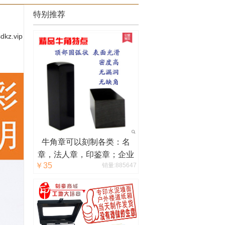
特别推荐
sdkz.vip
牛角章可以刻制各类：名
章，法人章，印鉴章；企业
￥35
销量:885647
logo，图腾，其他设计等。