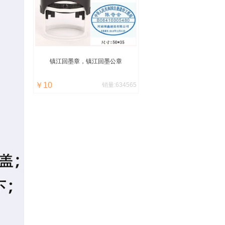
镇江
回墨章，
镇江
回墨公章
￥10
销量:634565