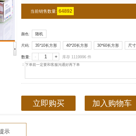
64892
当前销售数量:
随机
颜色
:
35*10长方形
40*20长方形
30*60长方形
尺寸
尺码
:
-
+
数量:
库存
1119996
件
：
立即购买
加入购物车
提示