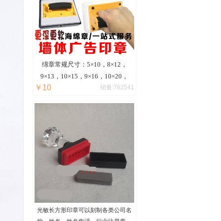
绵章常规尺寸：5×10，8×12，
9×13，10×15，9×16，10×20，
￥10
销量:762541
15×20，15×25，20×30，30×40厘
米至60*40厘米均可定制任意大
小！
光敏长方形印章可以刻制各类公司名