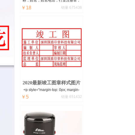
称，姓名，姓名电话，行业注册章，
￥18
出图章章，转账付讫章，复印无效
销量:675436
章，设计出图章，图纸报审章，企业
logo章，图腾章，竣工图章，其他设
计等，橡皮章在市面上最常见的印
章，使用范围也是非常之广的，制作
出来字迹清晰，不会变型，可以使用
上十年，也可以买个印章盒，携带方
便，怎么清洗呢？用牙刷和清水慢慢
刷下就可以了。
2020最新竣工图章样式图片
<p style="margin-top: 0px; margin-
￥5
bottom: 0px; padding: 0px; word-
销量:651432
spacing: -1.5px; font-size: 14px;
white-space: normal; color: rgb(102,
102, 102); font-family: "microsoft
yahei